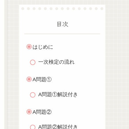
目次
はじめに
一次検定の流れ
A問題①
A問題①解説付き
A問題②
A問題②解説付き