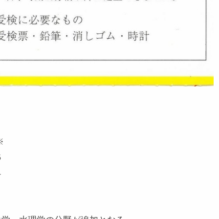
※
5
4