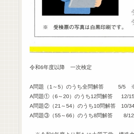
令和6年度以降 一次検定
A問題（1～5）のうち全問解答 5/5 
A問題①（6～20）のうち12問解答 12/1
A問題②（21～54）のうち10問解答 10/3
A問題③（55～66）のうち8問解答 8/12