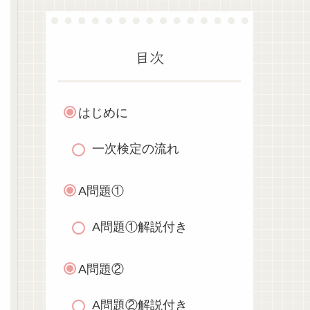
目次
はじめに
一次検定の流れ
A問題①
A問題①解説付き
A問題②
A問題②解説付き