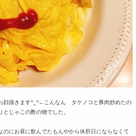
顔描きます^_^←こんなん タケノコと豚肉炒めたの
りとじゃこの酢の物でした。
なのにお昼に飲んでたもんやから休肝日にならなくて