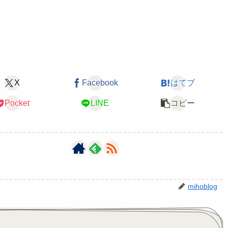
X
Facebook
はてブ
Pocket
LINE
コピー
mihoblog