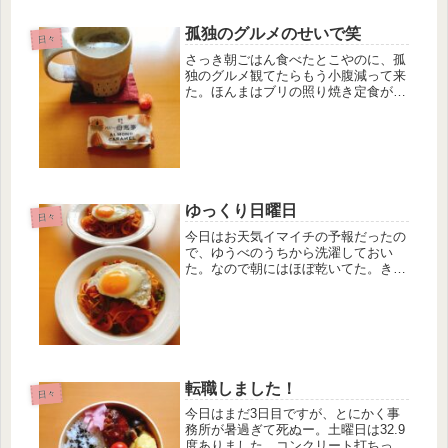
孤独のグルメのせいで笑
日々
さっき朝ごはん食べたとこやのに、孤
独のグルメ観てたらもう小腹減って来
た。ほんまはブリの照り焼き定食が食
べたいけど、おやつでガマンだ。この
母恵夢、アーモンドキャラメル味やね
んけど、この模様がちくわに見える
よ。テーブルの上に置いてて横通る度
に「...
ゆっくり日曜日
日々
今日はお天気イマイチの予報だったの
で、ゆうべのうちから洗濯しておい
た。なので朝にはほぼ乾いてた。きの
う、岡山から一気に休憩無しで帰って
来たのでヘロヘロで11時には寝た。ベ
ッドに入って3秒？いえ、マイナス2秒
ぐらいで寝たわ。記憶無い！でも楽
し...
転職しました！
日々
今日はまだ3日目ですが、とにかく事
務所が暑過ぎて死ぬー。土曜日は32.9
度ありました。コンクリート打ちっぱ