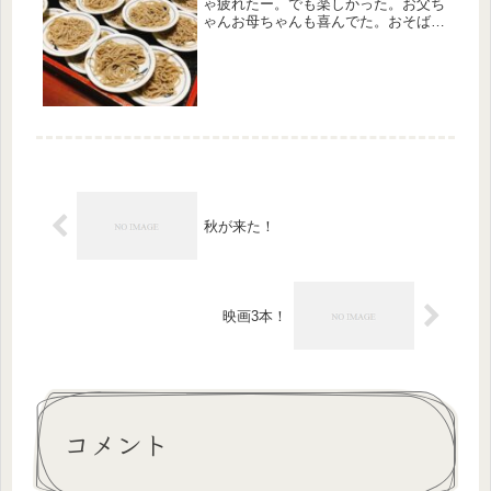
ゃ疲れたー。でも楽しかった。お父ち
ゃんお母ちゃんも喜んでた。おそば代
出そうと思ってたけど結局出してくれ
た。おおきに！食べた量は4人で70
皿。だんなさん31・私14皿・お父ちゃ
ん15皿・お母ちゃん10皿でし...
秋が来た！
映画3本！
コメント