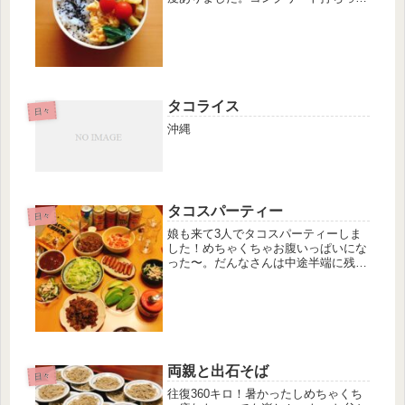
なしはエアコン効かないのね😭毎日お
弁当作ってます。これは楽しい。自分
のために自分で作るお弁当初めてなの
でなんか新鮮。これは初日のお弁当...
タコライス
日々
沖縄
タコスパーティー
日々
娘も来て3人でタコスパーティーしま
した！めちゃくちゃお腹いっぱいにな
った〜。だんなさんは中途半端に残っ
た具材全部食べてくれて、すごかっ
た。久しぶりにバキューム見た感じ笑
タコスだけだと和風が無くて寂しいの
で、ささみときゅうりの和え物も。茹
でさ...
両親と出石そば
日々
往復360キロ！暑かったしめちゃくち