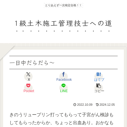
とりあえず一次検定合格！！
1級土木施工管理技士への道
一日中だらだら〜
X
Facebook
はてブ
Pocket
LINE
コピー
2022.10.09
2024.12.05
きのうリュープリン打ってもらって子宮がん検診も
してもらったからか、ちょっと出血あり。おかなも