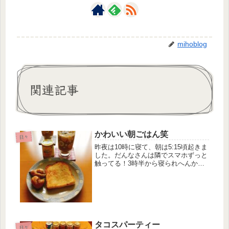
mihoblog
関連記事
かわいい朝ごはん笑
日々
昨夜は10時に寝て、朝は5:15頃起きま
した。だんなさんは隣でスマホずっと
触ってる！3時半から寝られへんかっ
たらしい。それでずっとスマホってし
んどくないんかな？私は新しい職場で
働き始めてウォーキングに行けてなか
ったのだけど、今朝初めて行って...
タコスパーティー
日々