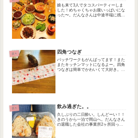
娘も来て3人でタコスパーティーしま
した！めちゃくちゃお腹いっぱいにな
った〜。だんなさんは中途半端に残っ
た具材全部食べてくれて、すごかっ
た。久しぶりにバキューム見た感じ笑
タコスだけだと和風が無くて寂しいの
で、ささみときゅうりの和え物も。茹
でさ...
四角つなぎ
日々
パッチワークもがんばってます！また
またキッチンマットになるよー。四角
つなぎは簡単でかわいくて大好き。前
にコットンスティールの布少し買って
たのがあってそれを使いました。雲模
様が餃子に見える。高いのであまり買
えなかったけど、ギリ足りたからラッ
キ...
飲み過ぎた。。
日々
久しぶりの二日酔い。しんどーい！！
きのうから一泊で岡山へ。だんなさん
の退職した会社の事業所2ヶ所回って
来ました。みんなの前で挨拶する時ど
ちらの事業所でも「◯◯（会社名）は