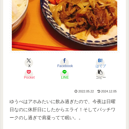
X
Facebook
はてブ
Pocket
LINE
コピー
2022.05.22
2024.12.05
ゆうべはアホみたいに飲み過ぎたので、今夜は日曜
日なのに休肝日にしたからエライ！そしてパッチワ
ークのし過ぎで肩凝ってて眠い。。