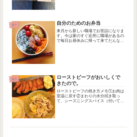
いい会社やと思います。いい仲間がい
るから」と言っていた。ほななんで辞
め...
自分のためのお弁当
日々
来月から新しい職場でお世話になりま
す。今は家のすぐ近所に職場があるの
で毎日お昼休みに帰って来てだんなさ
んと簡単お昼ごはん食べてるけど、転
職したらお弁当持ちになるよ。なので
お弁当箱も買いました。だんなさんが
ポイ活で貯めたポイント使わせてもろ
た...
ローストビーフがおいしくで
日々
きたので。
ローストビーフの焼き方メモ①お肉は
室温に戻す②まわりの水分拭き取っ
て、シーズニングスパイス（付いて
た）まぶしてしばらく置く③強火で熱
してサラダ油をしいたフライパンで表
面に焼き色付ける④両端も焼く⑤弱火
にしてフタをして5分ぐらい火を通し
て裏返...