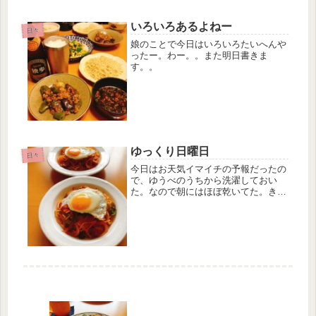
4枚繋げていきますよー。
いろいろあるよねー
日々
娘のことで今日はいろいろたいへんや
ったー。わー。。また明日書きま
す。。
ゆっくり日曜日
日々
今日はお天気イマイチの予報だったの
で、ゆうべのうちから洗濯しておい
た。なので朝にはほぼ乾いてた。きの
う、岡山から一気に休憩無しで帰って
来たのでヘロヘロで11時には寝た。ベ
ッドに入って3秒？いえ、マイナス2秒
ぐらいで寝たわ。記憶無い！でも楽
し...