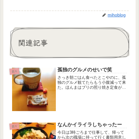
mihoblog
関連記事
孤独のグルメのせいで笑
日々
さっき朝ごはん食べたとこやのに、孤
独のグルメ観てたらもう小腹減って来
た。ほんまはブリの照り焼き定食が食
べたいけど、おやつでガマンだ。この
母恵夢、アーモンドキャラメル味やね
んけど、この模様がちくわに見える
よ。テーブルの上に置いてて横通る度
に「...
なんかイライラしちゃったー
日々
今日は3時ごろまで仕事して、帰って
から次の職場に持って行く書類用意し