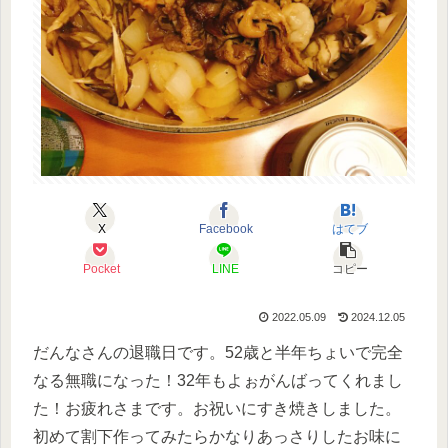
X
Facebook
はてブ
Pocket
LINE
コピー
2022.05.09
2024.12.05
だんなさんの退職日です。52歳と半年ちょいで完全
なる無職になった！32年もよぉがんばってくれまし
た！お疲れさまです。お祝いにすき焼きしました。
初めて割下作ってみたらかなりあっさりしたお味に