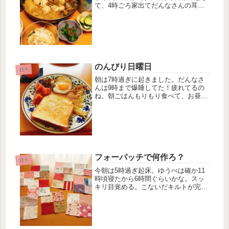
て、4時ごろ家出てだんなさんの耳鼻
科まで。耳がこもってるみたいでトン
ネルの中みたいな感じ？それを診ても
らいがてらウォーキングもしてなんか
疲れた。。帰ってからも汗だくやから
す...
のんびり日曜日
日々
朝は7時過ぎに起きました。だんなさ
んは9時まで爆睡してた！疲れてるの
ね。朝ごはんもりもり食べて、お昼は
おにぎり、おやつはロールケーキ、夕
方から買い物3軒。ドラッグストアか
らのスーパーからのディスカウント酒
屋さん。2時間ぐらいかかるよね。
フォーパッチで何作ろ？
日々
今朝は5時過ぎ起床。ゆうべは確か11
時頃寝たから6時間ぐらいかな。スッ
キリ目覚める。こないだキルトが完成
してしまったので、何も縫ってないの
は手持ち無沙汰であかんから何でもと
りあえず縫うよ！前に5センチの型紙
で正方形にカットした布がまだまだあ
るのでこれをいい感じに色合わせして