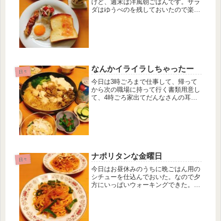
けど、週末は洋風朝ごはんです。サラ
ダはゆうべのを残しておいたので楽ち
ん。カリカリベーコンと目玉焼きだけ
準備。パンはきのうの夕方のウォーキ
ングで買って来ました。ここの食パン
が好きだー。マーガリン全体に塗っ
て、...
なんかイライラしちゃったー
日々
今日は3時ごろまで仕事して、帰って
から次の職場に持って行く書類用意し
て、4時ごろ家出てだんなさんの耳鼻
科まで。耳がこもってるみたいでトン
ネルの中みたいな感じ？それを診ても
らいがてらウォーキングもしてなんか
疲れた。。帰ってからも汗だくやから
す...
ナポリタンな金曜日
日々
今日はお昼休みのうちに晩ごはん用の
シチューを仕込んでおいた。なので夕
方にいっぱいウォーキングできた。金
曜日はインスタントラーメンにするこ
とが多いけど今夜はがんばってナポリ
タンに。だんなさんはピーマン食べな
いので全部自分の方に入れた。ゼイタ