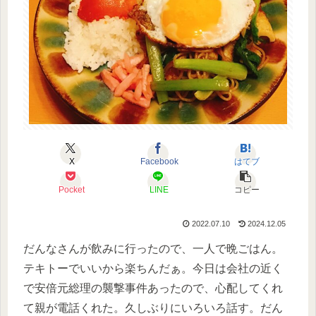
X
Facebook
はてブ
Pocket
LINE
コピー
2022.07.10
2024.12.05
だんなさんが飲みに行ったので、一人で晩ごはん。
テキトーでいいから楽ちんだぁ。今日は会社の近く
で安倍元総理の襲撃事件あったので、心配してくれ
て親が電話くれた。久しぶりにいろいろ話す。だん