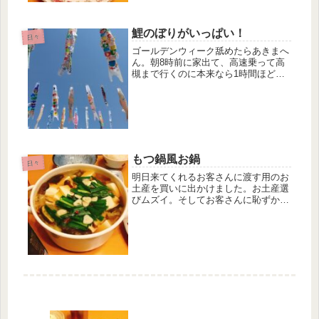
ク〜♡
鯉のぼりがいっぱい！
日々
ゴールデンウィーク舐めたらあきまへ
ん。朝8時前に家出て、高速乗って高
槻まで行くのに本来なら1時間ほどで
着くところが2時間かかった！すごい
ねー。
もつ鍋風お鍋
日々
明日来てくれるお客さんに渡す用のお
土産を買いに出かけました。お土産選
びムズイ。そしてお客さんに恥ずかし
くないよう、お片付けもね。カーテン
のレースのん洗った。実はカビが見え
てたのよー。結露すごいからね。ハイ
ターに浸けてきれいになりました！明
日の朝、溝掃除なので夕方のうちにや
っておきました。ご近所さんみんなし
てはるからね。