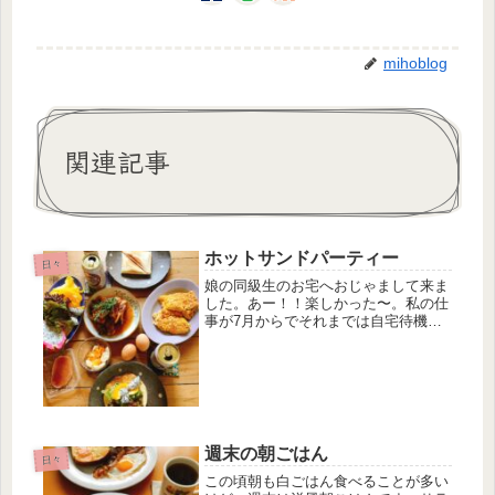
mihoblog
関連記事
ホットサンドパーティー
日々
娘の同級生のお宅へおじゃまして来ま
した。あー！！楽しかった〜。私の仕
事が7月からでそれまでは自宅待機と
いうか、自由行動なのでね笑 満喫す
るぞーっ。Hさんちはとってもオシャ
レで居心地もよくて一生まったりでき
そうでした。今度はうちに来てね
ー！！
週末の朝ごはん
日々
この頃朝も白ごはん食べることが多い