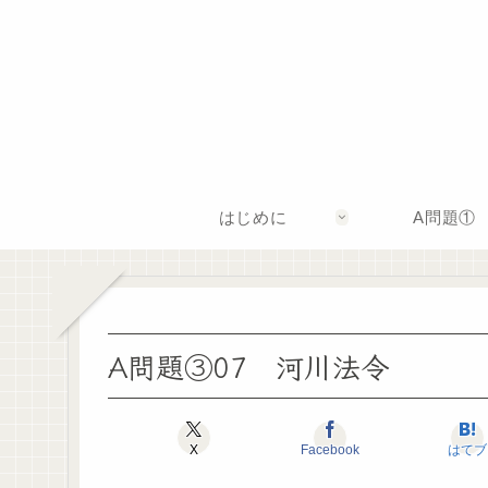
はじめに
A問題①
A問題③07 河川法令
X
Facebook
はてブ