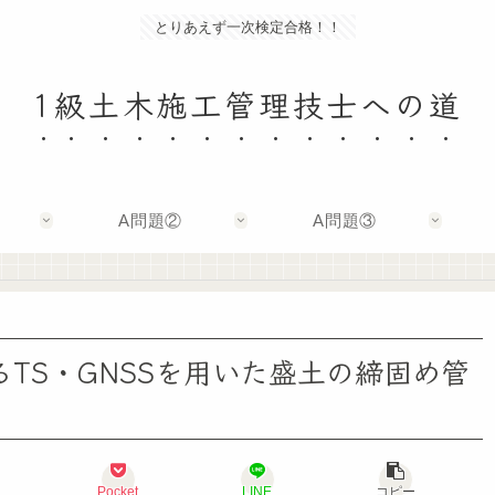
とりあえず一次検定合格！！
1級土木施工管理技士への道
A問題②
A問題③
るTS・GNSSを用いた盛土の締固め管
Pocket
LINE
コピー