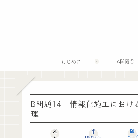
はじめに
A問題①
B問題14 情報化施工におけ
理
X
Facebook
はてブ