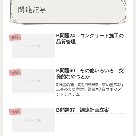
関連記事
B問題24 コンクリート施工の
B問題
品質管理
B問題60 その他いろいろ 突
B問題
発的なやつとか
#擁壁の施工#貸与機械#土留め壁#建設
工事公衆災害防止対策#品質マネジメ
ントシステム
B問題07 調達計画立案
B問題